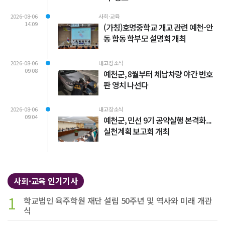
2026-08-06
사회·교육
14:09
(가칭)호명중학교 개교 관련 예천-안
동 합동 학부모 설명회 개최
2026-08-06
내고장소식
09:08
예천군, 8월부터 체납차량 야간 번호
판 영치 나선다
2026-08-06
내고장소식
09:04
예천군, 민선 9기 공약실행 본격화...
실천계획 보고회 개최
사회·교육 인기기사
1
학교법인 육주학원 재단 설립 50주년 및 역사와 미래 개관
식