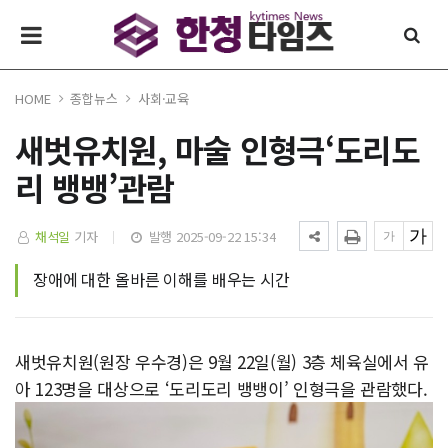
HOME
종합뉴스
사회·교육
새벗유치원, 마술 인형극‘도리도
리 뱅뱅’관람
채석일
기자
발행 2025-09-22 15:34
장애에 대한 올바른 이해를 배우는 시간
새벗유치원(원장 우수경)은 9월 22일(월) 3층 체육실에서 유
아 123명을 대상으로 ‘도리도리 뱅뱅이’ 인형극을 관람했다.