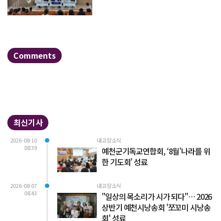
Comments
최신기사
2026-08-10
내고장소식
08:39
예천군기독교연합회, ‘8월’나라를 위
한 기도회’ 성료
2026-08-07
내고장소식
08:43
"일상의 목소리가 시가 되다"… 2026
상반기 예천시낭송회 '쪼꼬미 시낭송
회' 성료