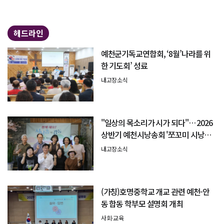
헤드라인
예천군기독교연합회, ‘8월’나라를 위
한 기도회’ 성료
내고장소식
"일상의 목소리가 시가 되다"… 2026
상반기 예천시낭송회 '쪼꼬미 시낭송
회' 성료
내고장소식
(가칭)호명중학교 개교 관련 예천-안
동 합동 학부모 설명회 개최
사회·교육