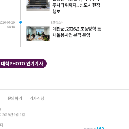
주차타워까지.. 신도시 현장
행보
2026-07-29
내고장소식
08:48
예천군, 2026년 초등방학 틈
새돌봄사업 본격 운영
대학PHOTO 인기기사
보
문의하기
기자신청
2
: 2019년4월 1일
다.