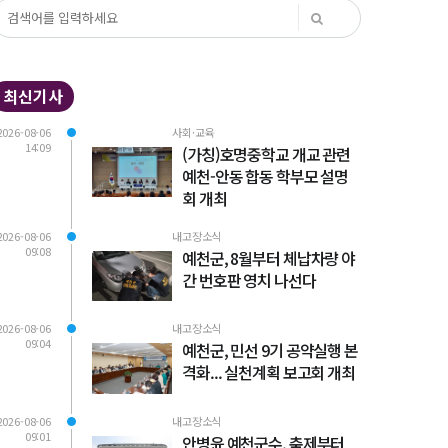
최신기사
2026-08-06
사회·교육
14:09
(가칭)호명중학교 개교 관련
예천-안동 합동 학부모 설명
회 개최
2026-08-06
내고장소식
09:08
예천군, 8월부터 체납차량 야
간 번호판 영치 나선다
2026-08-06
내고장소식
09:04
예천군, 민선 9기 공약실행 본
격화... 실천계획 보고회 개최
2026-08-06
내고장소식
09:01
안병윤 예천군수, 축제부터