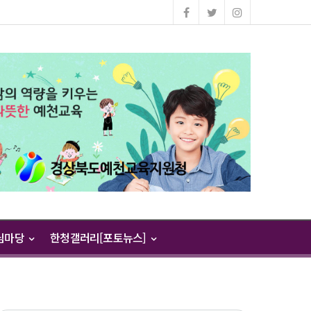
님마당
한청갤러리[포토뉴스]