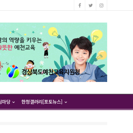
님마당
한청갤러리[포토뉴스]