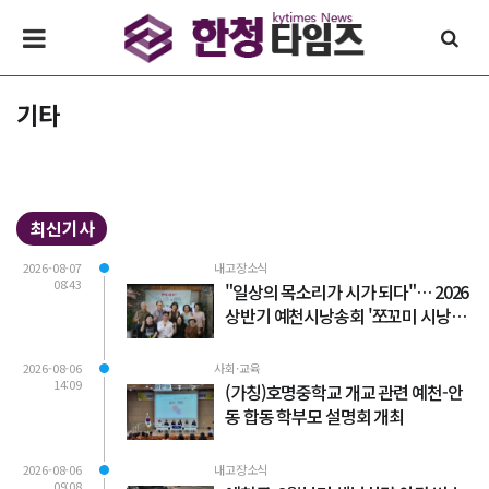
기타
최신기사
2026-08-07
내고장소식
08:43
"일상의 목소리가 시가 되다"… 2026
상반기 예천시낭송회 '쪼꼬미 시낭송
회' 성료
2026-08-06
사회·교육
14:09
(가칭)호명중학교 개교 관련 예천-안
동 합동 학부모 설명회 개최
2026-08-06
내고장소식
09:08