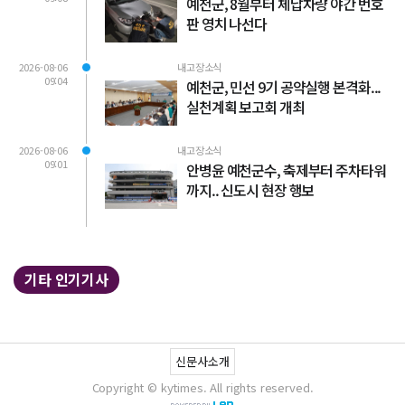
예천군, 8월부터 체납차량 야간 번호
판 영치 나선다
2026-08-06
내고장소식
09:04
예천군, 민선 9기 공약실행 본격화...
실천계획 보고회 개최
2026-08-06
내고장소식
09:01
안병윤 예천군수, 축제부터 주차타워
까지.. 신도시 현장 행보
기타 인기기사
신문사소개
Copyright © kytimes. All rights reserved.