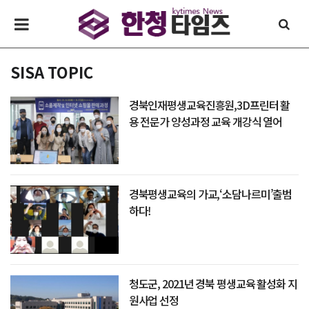
SISA TOPIC
경북인재평생교육진흥원,3D프린터 활
용 전문가 양성과정 교육 개강식 열어
경북평생교육의 가교,‘소담나르미’출범
하다!
청도군, 2021년 경북 평생교육 활성화 지
원사업 선정