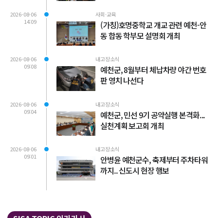
회' 성료
2026-08-06
사회·교육
14:09
(가칭)호명중학교 개교 관련 예천-안
동 합동 학부모 설명회 개최
2026-08-06
내고장소식
09:08
예천군, 8월부터 체납차량 야간 번호
판 영치 나선다
2026-08-06
내고장소식
09:04
예천군, 민선 9기 공약실행 본격화...
실천계획 보고회 개최
2026-08-06
내고장소식
09:01
안병윤 예천군수, 축제부터 주차타워
까지.. 신도시 현장 행보