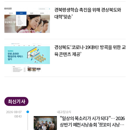
경북평생학습 촉진을 위해 경상북도와
대학‘맞손’
경상북도‘코로나-19대비! 방콕을 위한 교
육 콘텐츠 제공’
최신기사
2026-08-07
내고장소식
08:43
"일상의 목소리가 시가 되다"… 2026
상반기 예천시낭송회 '쪼꼬미 시낭송