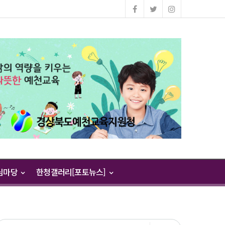
님마당
한청갤러리[포토뉴스]