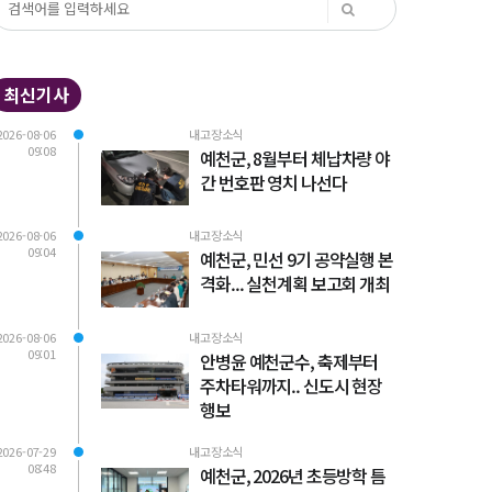
최신기사
2026-08-06
내고장소식
09:08
예천군, 8월부터 체납차량 야
간 번호판 영치 나선다
2026-08-06
내고장소식
09:04
예천군, 민선 9기 공약실행 본
격화... 실천계획 보고회 개최
2026-08-06
내고장소식
09:01
안병윤 예천군수, 축제부터
주차타워까지.. 신도시 현장
행보
2026-07-29
내고장소식
08:48
예천군, 2026년 초등방학 틈