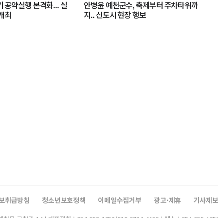
기 공약실행 본격화... 실
안병윤 예천군수, 축제부터 주차타워까
개최
지.. 신도시 현장 행보
보취급방침
청소년보호정책
이메일수집거부
광고·제휴
기사제