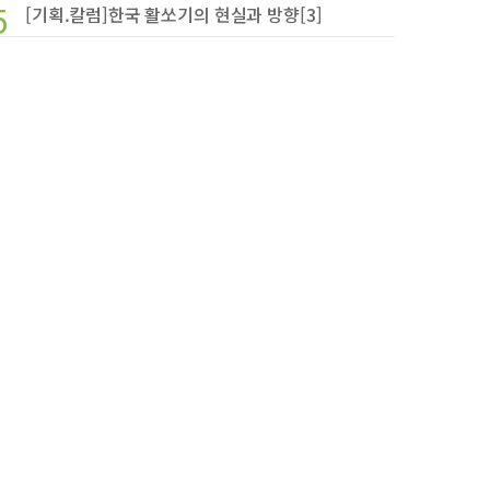
5
[기획.칼럼]한국 활쏘기의 현실과 방향[3]