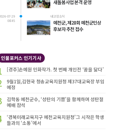
새돌봄사업 본격 운영
2026-07-29
내고장소식
08:45
예천군, 제28회 예천군민상
후보자 추천 접수
인물포커스 인기기사
1
[경주]손예원 민화작가. 첫 번째 개인전 ‘꿈을 닮다’
2
9월1일,김현국 청송교육지원청 제37대교육장 부임
예정
3
김학동 예천군수, ‘성탄의 기쁨’을 함께하며 성탄절
예배 참석
4
‘경북미래교육지구 예천교육지원청’그 시작은 학생
들과의 ‘소통’에서