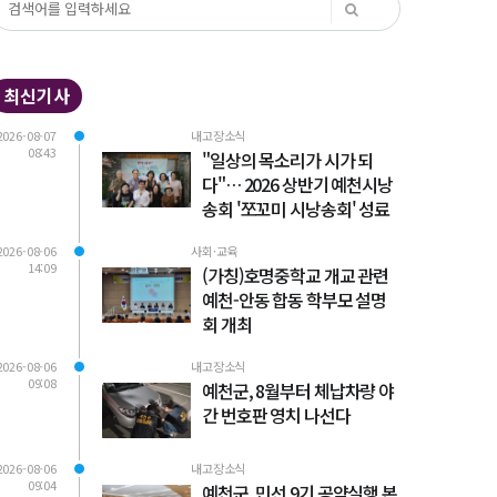
최신기사
2026-08-07
내고장소식
08:43
"일상의 목소리가 시가 되
다"… 2026 상반기 예천시낭
송회 '쪼꼬미 시낭송회' 성료
2026-08-06
사회·교육
14:09
(가칭)호명중학교 개교 관련
예천-안동 합동 학부모 설명
회 개최
2026-08-06
내고장소식
09:08
예천군, 8월부터 체납차량 야
간 번호판 영치 나선다
2026-08-06
내고장소식
09:04
예천군, 민선 9기 공약실행 본