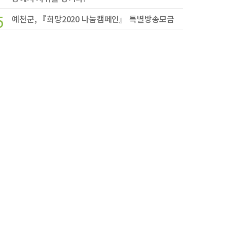
5
예천군, 『희망2020 나눔캠페인』 특별방송모금