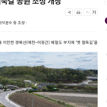
철둑길’공원 조성 개장
 바닥분수 등 조성 -
 이전한 경북선(예천~어등간) 폐철도 부지에 ‘옛 철둑길’을