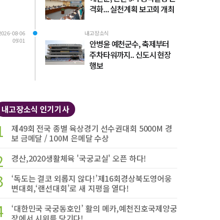
격화... 실천계획 보고회 개최
2026-08-06
내고장소식
09:01
안병윤 예천군수, 축제부터
주차타워까지.. 신도시 현장
행보
내고장소식 인기기사
1
제49회 전국 종별 육상경기 선수권대회 5000M 경
보 금메달 / 100M 은메달 수상
2
경산,2020생활체육 '국궁교실' 오픈 하다!
3
‘독도는 결코 외롭지 않다!’제16회경상북도영어웅
변대회,‘랜선대회’로 새 지평을 열다!
4
‘대한민국 국궁동호인’ 활의 메카,예천진호국제양궁
장에서 시위를 당기다!