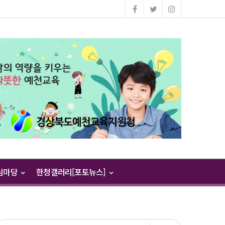
님마당
한청갤러리[포토뉴스]