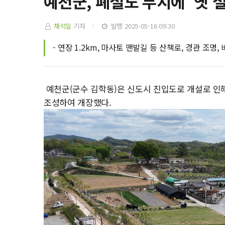
예천군, 폐철도 부지에 ‘옛 
채석일
기자
발행 2025-05-16 09:30
- 연장 1.2km, 마사토 맨발길 등 산책로, 경관 조명,
예천군(군수 김학동)은 신도시 진입도로 개설로 인해
조성하여 개장했다.