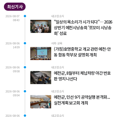
최신기사
2026-08-07
내고장소식
08:43
"일상의 목소리가 시가 되다"… 2026
상반기 예천시낭송회 '쪼꼬미 시낭송
회' 성료
2026-08-06
사회·교육
14:09
(가칭)호명중학교 개교 관련 예천-안
동 합동 학부모 설명회 개최
2026-08-06
내고장소식
09:08
예천군, 8월부터 체납차량 야간 번호
판 영치 나선다
2026-08-06
내고장소식
09:04
예천군, 민선 9기 공약실행 본격화...
실천계획 보고회 개최
2026-08-06
내고장소식