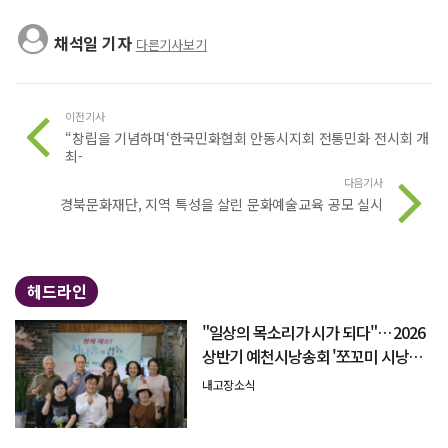
채석일 기자
다른기사보기
이전기사
“창립을 기념하며‘한국민화협회 안동시지회 전통민화 전시회 개
최-
다음기사
경북문화재단, 지역 특성을 살린 문화예술교육 공모 실시
헤드라인
"일상의 목소리가 시가 되다"… 2026
상반기 예천시낭송회 '쪼꼬미 시낭송
회' 성료
내고장소식