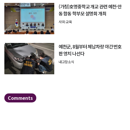
(가칭)호명중학교 개교 관련 예천-안
동 합동 학부모 설명회 개최
사회·교육
예천군, 8월부터 체납차량 야간 번호
판 영치 나선다
내고장소식
Comments