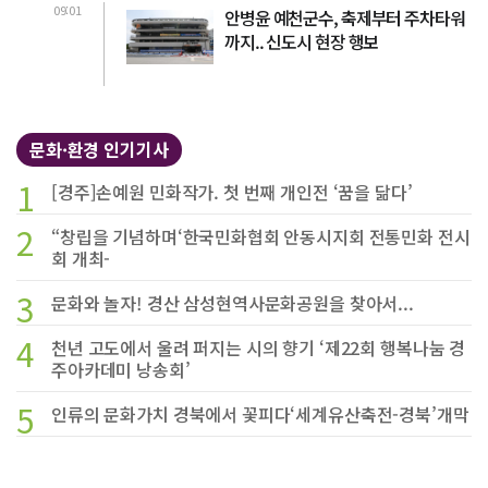
09:01
안병윤 예천군수, 축제부터 주차타워
까지.. 신도시 현장 행보
문화·환경 인기기사
1
[경주]손예원 민화작가. 첫 번째 개인전 ‘꿈을 닮다’
2
“창립을 기념하며‘한국민화협회 안동시지회 전통민화 전시
회 개최-
3
문화와 놀자! 경산 삼성현역사문화공원을 찾아서...
4
천년 고도에서 울려 퍼지는 시의 향기 ‘제22회 행복나눔 경
주아카데미 낭송회’
5
인류의 문화가치 경북에서 꽃피다‘세계유산축전-경북’개막