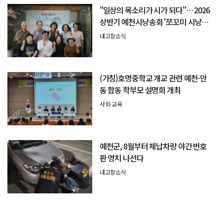
"일상의 목소리가 시가 되다"… 2026
상반기 예천시낭송회 '쪼꼬미 시낭송
회' 성료
내고장소식
(가칭)호명중학교 개교 관련 예천-안
동 합동 학부모 설명회 개최
사회·교육
예천군, 8월부터 체납차량 야간 번호
판 영치 나선다
내고장소식