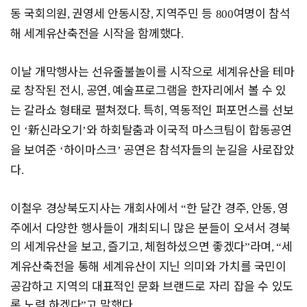
동 국회의원
권영세 안동시장
지역주민 등
여명이 참석
,
,
800
해 세계유산축전을 시작을 함께했다
.
이날 개막행사는 선유줄불놀이를 시작으로 세계유산을 테마
로 창작된
전시
공연
예술프로그램을 한자리에서 볼 수 있
,
,
는 갈라쇼 형태로 펼쳐
졌다
특히
역동적인 퍼포먼스를 선보
.
,
인
新
신라오기
와 하회탈춤과
이국적 마스크팀이 합동공연
‘
’
을 보여준
하이마스크
공연은 참석자들의 눈길을 사로잡았
‘
’
다
.
이철우 경상북도지사는 개회사에서
한 달간 경주
안동
영
“
,
,
주에서
다양한 행사들이 개최되니 많은 분들이 오셔서 경북
의 세계유산을 보고
즐기고
체험하셨으면 좋겠다
라며
세
,
,
”
, “
계유산축전을 통해 세계유산이
지닌 의미와 가치를 국민이
공감하고 지역의 대표적인 문화 브랜드로 자리 잡을 수 있도
록 노력 하겠다
고 말했다
”
.