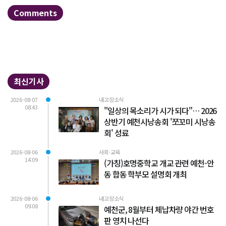
Comments
최신기사
2026-08-07
내고장소식
08:43
"일상의 목소리가 시가 되다"… 2026
상반기 예천시낭송회 '쪼꼬미 시낭송
회' 성료
2026-08-06
사회·교육
14:09
(가칭)호명중학교 개교 관련 예천-안
동 합동 학부모 설명회 개최
2026-08-06
내고장소식
09:08
예천군, 8월부터 체납차량 야간 번호
판 영치 나선다