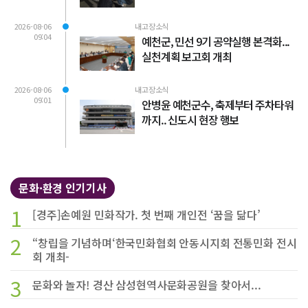
2026-08-06
내고장소식
09:04
예천군, 민선 9기 공약실행 본격화...
실천계획 보고회 개최
2026-08-06
내고장소식
09:01
안병윤 예천군수, 축제부터 주차타워
까지.. 신도시 현장 행보
문화·환경 인기기사
1
[경주]손예원 민화작가. 첫 번째 개인전 ‘꿈을 닮다’
2
“창립을 기념하며‘한국민화협회 안동시지회 전통민화 전시
회 개최-
3
문화와 놀자! 경산 삼성현역사문화공원을 찾아서...