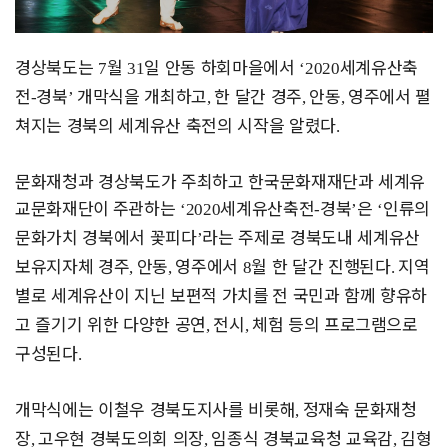
경상북도는
월
일 안동 하회마을에서
세계유산축
7
31
‘2020
전
경북
개막식을 개최하고
한 달간 경주
안동
영주에서 펼
-
’
,
,
,
쳐지는 경북의 세계유산 축전의 시작을 알렸다
.
문화재청과 경상북도가 주최하고 한국문화재재단과 세계유
교문화재단이
주관하는
세계유산축전
경북
은
인류의
‘2020
-
’
‘
문화가치 경북에서 꽃피다
라는 주제로 경북도내 세계유산
’
보유지자체 경주
안동
영주
에서
월 한 달간 진행된다
지역
,
,
8
.
별로 세계유산이 지닌 보편적 가치를
전 국민과 함께 향유하
고 즐기기 위한 다양한 공연
전시
체험 등의 프로그램으로
,
,
구성된다
.
개막식에는 이철우 경북도지사를 비롯해
정재숙 문화재청
,
장
고우현 경북도의회 의장
임종식 경북교육청 교육감
김형
,
,
,