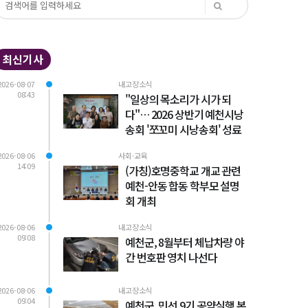
최신기사
2026-08-07
내고장소식
08:43
"일상의 목소리가 시가 되
다"… 2026 상반기 예천시낭
송회 '쪼꼬미 시낭송회' 성료
2026-08-06
사회·교육
14:09
(가칭)호명중학교 개교 관련
예천-안동 합동 학부모 설명
회 개최
2026-08-06
내고장소식
09:08
예천군, 8월부터 체납차량 야
간 번호판 영치 나선다
2026-08-06
내고장소식
09:04
예천군, 민선 9기 공약실행 본