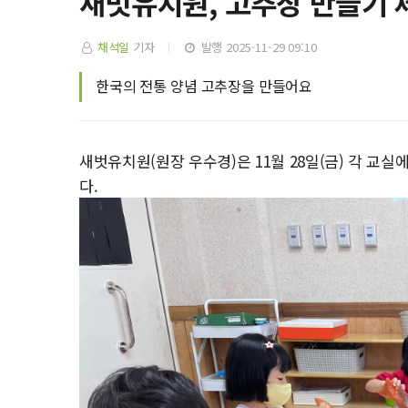
새벗유치원, 고추장 만들기 
채석일
기자
발행 2025-11-29 09:10
한국의 전통 양념 고추장을 만들어요
새벗유치원(원장 우수경)은 11월 28일(금) 각 교
다.