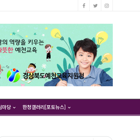
님마당
한청갤러리[포토뉴스]