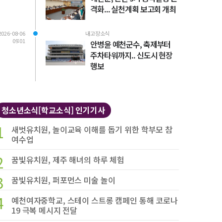
격화... 실천계획 보고회 개최
2026-08-06
내고장소식
09:01
안병윤 예천군수, 축제부터
주차타워까지.. 신도시 현장
행보
청소년소식[학교소식] 인기기사
1
새벗유치원, 놀이교육 이해를 돕기 위한 학부모 참
여수업
2
꿈빛유치원, 제주 해녀의 하루 체험
3
꿈빛유치원, 퍼포먼스 미술 놀이
4
예천여자중학교, 스테이 스트롱 캠페인 통해 코로나
19 극복 메시지 전달