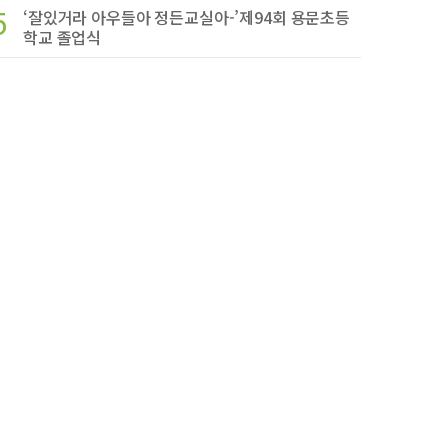
5
‘잘있거라 아우들아 정든교실아-’제94회 용문초등
학교 졸업식