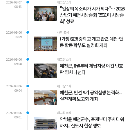
2026-08-07
내고장소식
08:43
"일상의 목소리가 시가 되다"… 2026
상반기 예천시낭송회 '쪼꼬미 시낭송
회' 성료
2026-08-06
사회·교육
14:09
(가칭)호명중학교 개교 관련 예천-안
동 합동 학부모 설명회 개최
2026-08-06
내고장소식
09:08
예천군, 8월부터 체납차량 야간 번호
판 영치 나선다
2026-08-06
내고장소식
09:04
예천군, 민선 9기 공약실행 본격화...
실천계획 보고회 개최
2026-08-06
내고장소식
09:01
안병윤 예천군수, 축제부터 주차타워
까지.. 신도시 현장 행보