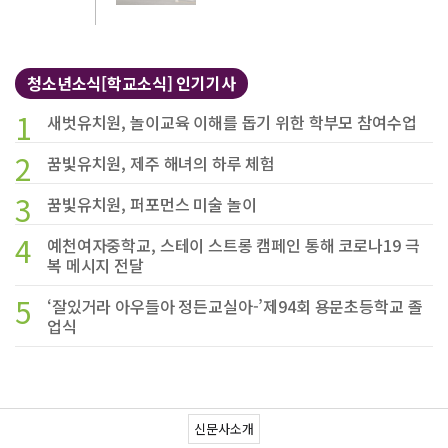
청소년소식[학교소식] 인기기사
1
새벗유치원, 놀이교육 이해를 돕기 위한 학부모 참여수업
2
꿈빛유치원, 제주 해녀의 하루 체험
3
꿈빛유치원, 퍼포먼스 미술 놀이
4
예천여자중학교, 스테이 스트롱 캠페인 통해 코로나19 극
복 메시지 전달
5
‘잘있거라 아우들아 정든교실아-’제94회 용문초등학교 졸
업식
신문사소개