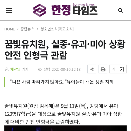
HOME
종합뉴스
청소년소식[학교소식]
꿈빛유치원, 실종·유괴·미아 상황
안전 인형극 관람
채석일
기자
발행 2025-09-16 12:13
“나쁜 사람 따라가지 않아요!”유아들이 배운 생존 지혜
꿈빛유치원(원장 김옥매)은 9월 11일(목), 강당에서 유아
120명(7학급)을 대상으로 꿈빛유치원 실종·유괴·미아 상황
에 대비한 안전 인형극을 관람하였다.