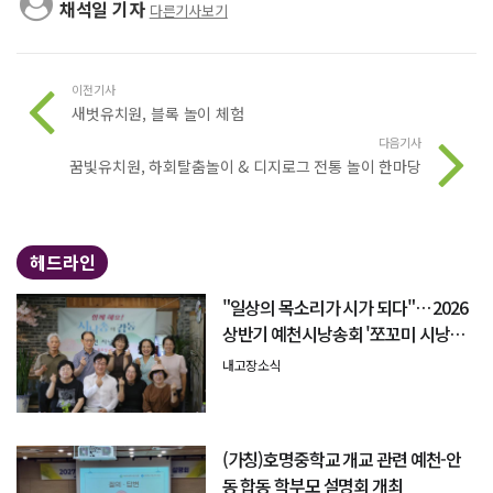
채석일 기자
다른기사보기
이전기사
새벗유치원, 블록 놀이 체험
다음기사
꿈빛유치원, 하회탈춤놀이 & 디지로그 전통 놀이 한마당
헤드라인
"일상의 목소리가 시가 되다"… 2026
상반기 예천시낭송회 '쪼꼬미 시낭송
회' 성료
내고장소식
(가칭)호명중학교 개교 관련 예천-안
동 합동 학부모 설명회 개최