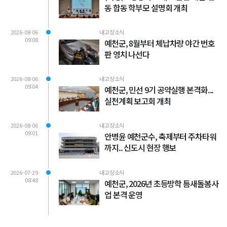
동 합동 학부모 설명회 개최
2026-08-06
내고장소식
09:08
예천군, 8월부터 체납차량 야간 번호
판 영치 나선다
2026-08-06
내고장소식
09:04
예천군, 민선 9기 공약실행 본격화...
실천계획 보고회 개최
2026-08-06
내고장소식
09:01
안병윤 예천군수, 축제부터 주차타워
까지.. 신도시 현장 행보
2026-07-29
내고장소식
08:48
예천군, 2026년 초등방학 틈새돌봄사
업 본격 운영