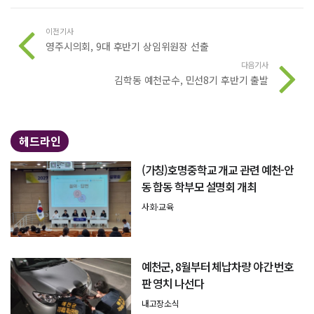
이전기사
영주시의회, 9대 후반기 상임위원장 선출
다음기사
김학동 예천군수, 민선8기 후반기 출발
헤드라인
(가칭)호명중학교 개교 관련 예천-안
동 합동 학부모 설명회 개최
사회·교육
예천군, 8월부터 체납차량 야간 번호
판 영치 나선다
내고장소식