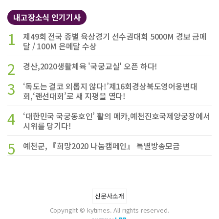
내고장소식 인기기사
1
제49회 전국 종별 육상경기 선수권대회 5000M 경보 금메
달 / 100M 은메달 수상
2
경산,2020생활체육 '국궁교실' 오픈 하다!
3
‘독도는 결코 외롭지 않다!’제16회경상북도영어웅변대
회,‘랜선대회’로 새 지평을 열다!
4
‘대한민국 국궁동호인’ 활의 메카,예천진호국제양궁장에서
시위를 당기다!
5
예천군, 『희망2020 나눔캠페인』 특별방송모금
신문사소개
Copyright © kytimes. All rights reserved.