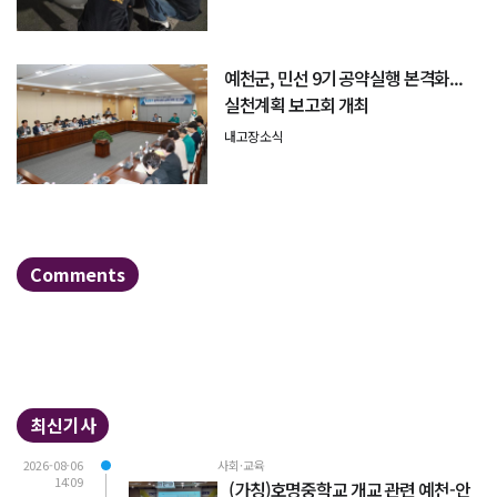
예천군, 민선 9기 공약실행 본격화...
실천계획 보고회 개최
내고장소식
Comments
최신기사
2026-08-06
사회·교육
14:09
(가칭)호명중학교 개교 관련 예천-안