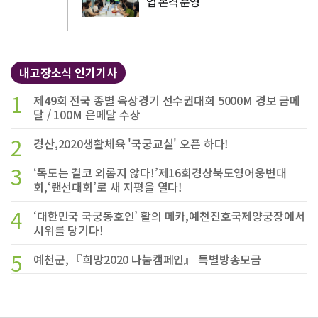
업 본격 운영
내고장소식 인기기사
1
제49회 전국 종별 육상경기 선수권대회 5000M 경보 금메
달 / 100M 은메달 수상
2
경산,2020생활체육 '국궁교실' 오픈 하다!
3
‘독도는 결코 외롭지 않다!’제16회경상북도영어웅변대
회,‘랜선대회’로 새 지평을 열다!
4
‘대한민국 국궁동호인’ 활의 메카,예천진호국제양궁장에서
시위를 당기다!
5
예천군, 『희망2020 나눔캠페인』 특별방송모금