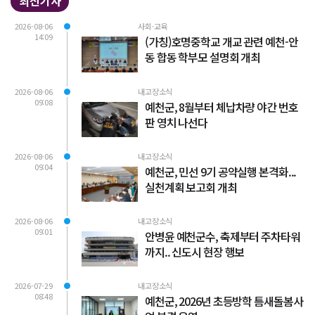
최신기사
2026-08-06
사회·교육
14:09
(가칭)호명중학교 개교 관련 예천-안
동 합동 학부모 설명회 개최
2026-08-06
내고장소식
09:08
예천군, 8월부터 체납차량 야간 번호
판 영치 나선다
2026-08-06
내고장소식
09:04
예천군, 민선 9기 공약실행 본격화...
실천계획 보고회 개최
2026-08-06
내고장소식
09:01
안병윤 예천군수, 축제부터 주차타워
까지.. 신도시 현장 행보
2026-07-29
내고장소식
08:48
예천군, 2026년 초등방학 틈새돌봄사