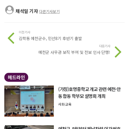
채석일 기자
다른기사보기
이전기사
김학동 예천군수, 민선8기 후반기 출발
다음기사
예천군 사무관 보직 부여 및 전보 인사 단행!
헤드라인
(가칭)호명중학교 개교 관련 예천-안
동 합동 학부모 설명회 개최
사회·교육
예천군, 8월부터 체납차량 야간 번호