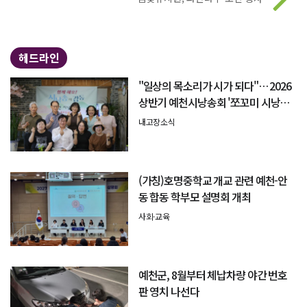
헤드라인
"일상의 목소리가 시가 되다"… 2026
상반기 예천시낭송회 '쪼꼬미 시낭송
회' 성료
내고장소식
(가칭)호명중학교 개교 관련 예천-안
동 합동 학부모 설명회 개최
사회·교육
예천군, 8월부터 체납차량 야간 번호
판 영치 나선다