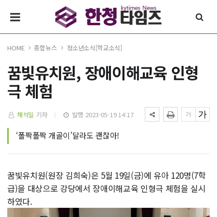
HOME
종합뉴스
청소년소식[학교소식]
꿈빛유치원, 장애이해교육 인형
극 체험
채석일
기자
발행 2023-05-19 14:17
‘폴짝폴짝 개골이’달라도 괜찮아!
꿈빛유치원(원장 김희숙)은 5월 19일(금)에 유아 120명(7학
급)을 대상으로 강당에서 장애이해교육 인형극 체험을 실시
하였다.