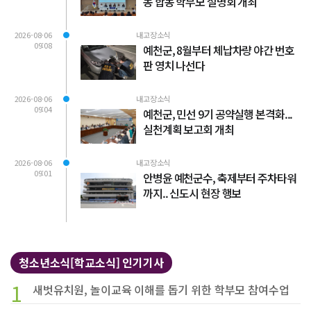
동 합동 학부모 설명회 개최
2026-08-06
내고장소식
09:08
예천군, 8월부터 체납차량 야간 번호
판 영치 나선다
2026-08-06
내고장소식
09:04
예천군, 민선 9기 공약실행 본격화...
실천계획 보고회 개최
2026-08-06
내고장소식
09:01
안병윤 예천군수, 축제부터 주차타워
까지.. 신도시 현장 행보
청소년소식[학교소식] 인기기사
1
새벗유치원, 놀이교육 이해를 돕기 위한 학부모 참여수업