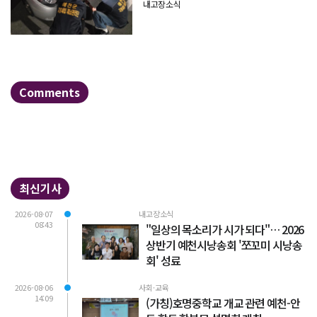
내고장소식
Comments
최신기사
2026-08-07
내고장소식
08:43
"일상의 목소리가 시가 되다"… 2026
상반기 예천시낭송회 '쪼꼬미 시낭송
회' 성료
2026-08-06
사회·교육
14:09
(가칭)호명중학교 개교 관련 예천-안