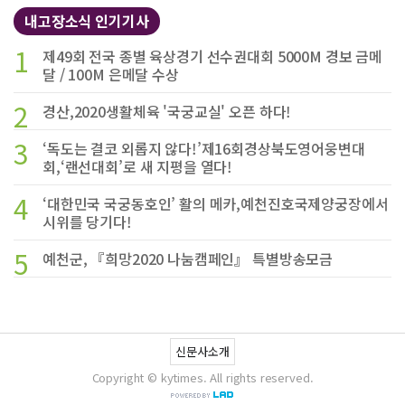
내고장소식 인기기사
1
제49회 전국 종별 육상경기 선수권대회 5000M 경보 금메
달 / 100M 은메달 수상
2
경산,2020생활체육 '국궁교실' 오픈 하다!
3
‘독도는 결코 외롭지 않다!’제16회경상북도영어웅변대
회,‘랜선대회’로 새 지평을 열다!
4
‘대한민국 국궁동호인’ 활의 메카,예천진호국제양궁장에서
시위를 당기다!
5
예천군, 『희망2020 나눔캠페인』 특별방송모금
신문사소개
Copyright © kytimes. All rights reserved.