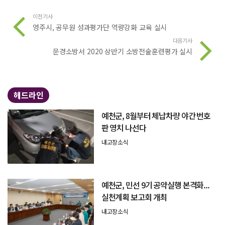
이전기사
영주시, 공무원 성과평가단 역량강화 교육 실시
다음기사
문경소방서 2020 상반기 소방전술훈련평가 실시
헤드라인
예천군, 8월부터 체납차량 야간 번호
판 영치 나선다
내고장소식
예천군, 민선 9기 공약실행 본격화...
실천계획 보고회 개최
내고장소식