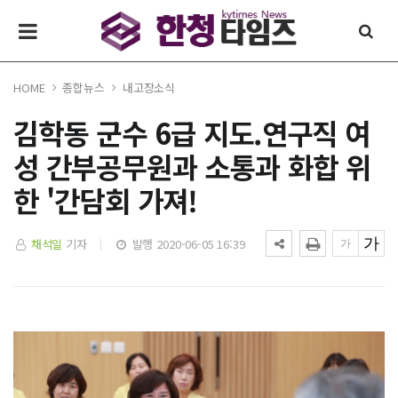
HOME
종합뉴스
내고장소식
김학동 군수 6급 지도.연구직 여
성 간부공무원과 소통과 화합 위
한 '간담회 가져!
채석일
기자
발행 2020-06-05 16:39