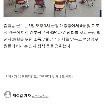
김학동 군수는
5
일 오후
3
시 군청 대강당에서
6
급 및 지도
직
.
연구직 여성 간부공무원
45
명과 간담회를 갖고 군정 발
전과 화합을 위한 소통, 7월 정기인사를 앞두고 여성공무
원들이 바라는 인사 정책 등을 청취했다
.
<저작권자 ⓒ 한청타임즈, 무단 전재 및 재배포 금지>
채석일 기자
다른기사보기