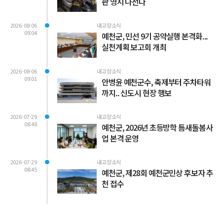
판 영치 나선다
2026-08-06
내고장소식
09:04
예천군, 민선 9기 공약실행 본격화...
실천계획 보고회 개최
2026-08-06
내고장소식
09:01
안병윤 예천군수, 축제부터 주차타워
까지.. 신도시 현장 행보
2026-07-29
내고장소식
08:48
예천군, 2026년 초등방학 틈새돌봄사
업 본격 운영
2026-07-29
내고장소식
08:45
예천군, 제28회 예천군민상 후보자 추
천 접수