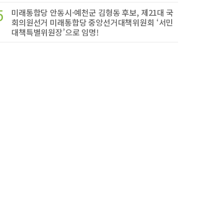
5
미래통합당 안동시·예천군 김형동 후보, 제21대 국
회의원선거 미래통합당 중앙선거대책위원회 ‘서민
대책특별위원장’으로 임명!