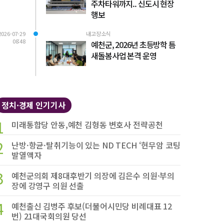
주차타워까지.. 신도시 현장
행보
2026-07-29
내고장소식
08:48
예천군, 2026년 초등방학 틈
새돌봄사업 본격 운영
정치·경제 인기기사
1
미래통합당 안동,예천 김형동 변호사 전략공천
2
난방·항균·탈취기능이 있는 ND TECH ‘현무암 코팅
발열액자
3
예천군의회 제8대후반기 의장에 김은수 의원·부의
장에 강영구 의원 선출
4
예천출신 김병주 후보(더불어시민당 비례대표 12
번) 21대국회의원 당선