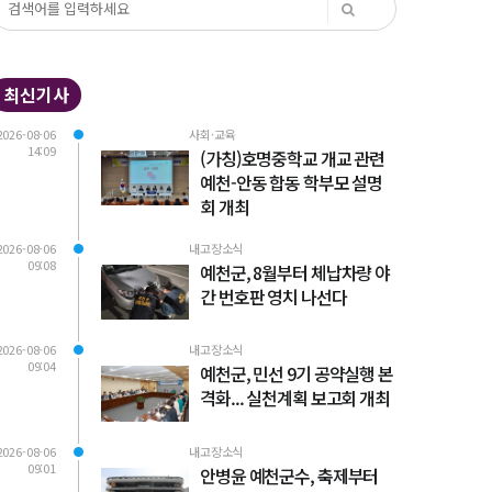
최신기사
2026-08-06
사회·교육
14:09
(가칭)호명중학교 개교 관련
예천-안동 합동 학부모 설명
회 개최
2026-08-06
내고장소식
09:08
예천군, 8월부터 체납차량 야
간 번호판 영치 나선다
2026-08-06
내고장소식
09:04
예천군, 민선 9기 공약실행 본
격화... 실천계획 보고회 개최
2026-08-06
내고장소식
09:01
안병윤 예천군수, 축제부터