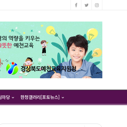
님마당
한청갤러리[포토뉴스]